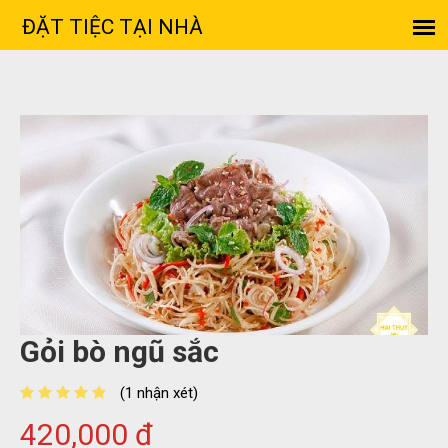
Gỏi bò ngũ sắc
(1 nhận xét)
420,000 đ