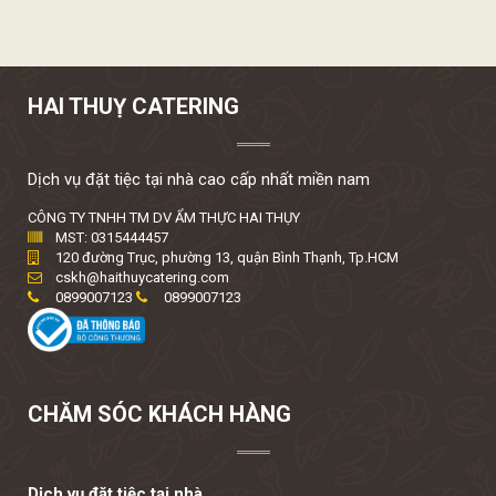
HAI THUỴ CATERING
Dịch vụ đặt tiệc tại nhà cao cấp nhất miền nam
CÔNG TY TNHH TM DV ẨM THỰC HAI THỤY
MST: 0315444457
120 đường Trục, phường 13, quận Bình Thạnh, Tp.HCM
cskh@haithuycatering.com
0899007123
0899007123
CHĂM SÓC KHÁCH HÀNG
Dịch vụ đặt tiệc tại nhà