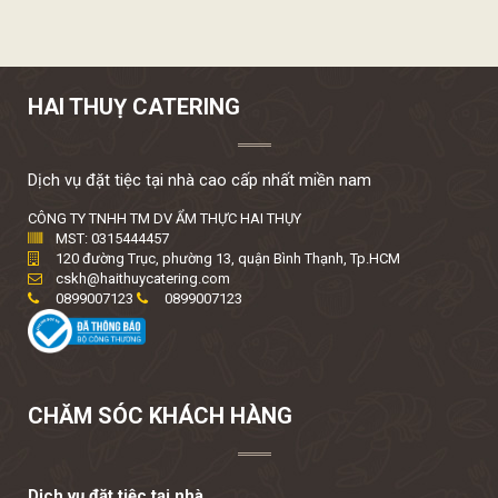
HAI THUỴ CATERING
Dịch vụ đặt tiệc tại nhà cao cấp nhất miền nam
CÔNG TY TNHH TM DV ẨM THỰC HAI THỤY
MST: 0315444457
120 đường Trục, phường 13, quận Bình Thạnh, Tp.HCM
cskh@haithuycatering.com
0899007123
0899007123
CHĂM SÓC KHÁCH HÀNG
Dịch vụ đặt tiệc tại nhà