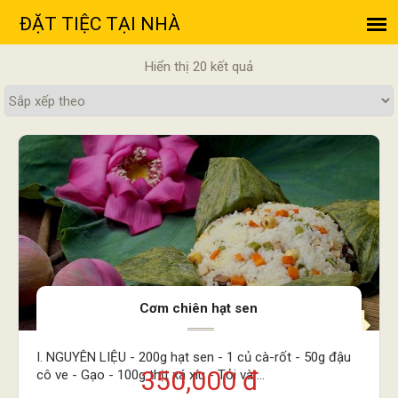
Hiển thị 20 kết quả
Cơm chiên hạt sen
I. NGUYÊN LIỆU - 200g hạt sen - 1 củ cà-rốt - 50g đậu
350,000 đ
cô ve - Gạo - 100g thịt xá xíu - Tỏi và ...