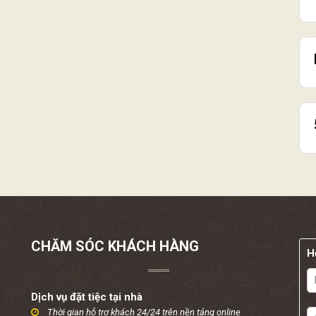
CHĂM SÓC KHÁCH HÀNG
H
Dịch vụ đặt tiệc tại nhà
Thời gian hỗ trợ khách 24/24 trên nền tảng online