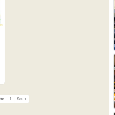
ước
1
Sau »