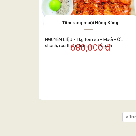
Tôm rang muối Hồng Kông
NGUYÊN LIỆU - 1kg tôm sú - Muối - Ớt,
680,000 đ
chanh, rau thơm trang trí - Dầu ăn
« Tr